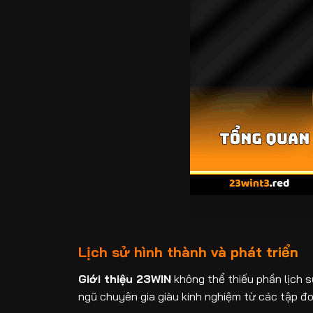
Lịch sử hình thành và phát triển
Giới thiệu 23WIN
không thể thiếu phần lịch s
ngũ chuyên gia giàu kinh nghiệm từ các tập đoàn