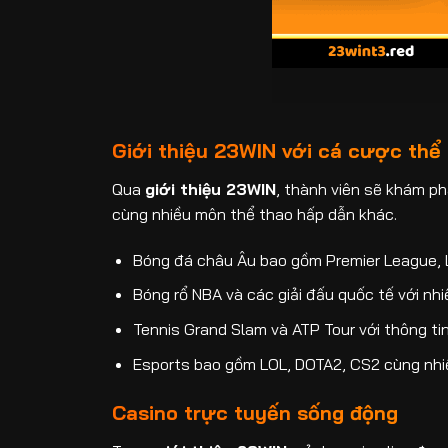
Giới thiệu 23WIN với cá cược thể
Qua
giới thiệu 23WIN
, thành viên sẽ khám ph
cùng nhiều môn thể thao hấp dẫn khác.
Bóng đá châu Âu bao gồm Premier League, La
Bóng rổ NBA và các giải đấu quốc tế với nh
Tennis Grand Slam và ATP Tour với thông tin
Esports bao gồm LOL, DOTA2, CS2 cùng nhiề
Casino trực tuyến sống động