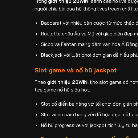
Trong
giới thiệu 23WIN
, sảnh casino live đượ
người chia bài qua hệ thống livestream chất l
Baccarat với nhiều bàn cược từ mức thấp đ
Roulette châu Âu và Mỹ với giao diện đẹp m
Sicbo và Fantan mang đậm văn hóa Á Đông đ
Blackjack với luật chơi đơn giản dễ hiểu p
Slot game và nổ hũ jackpot
Theo
giới thiệu 23WIN
, kho slot game có hơn
tựa game nổ hũ siêu hot.
Slot cổ điển ba hàng với lối chơi đơn giản
Slot video năm hàng với đồ họa đẹp mắt cù
Nổ hũ progressive với jackpot tích lũy từ h