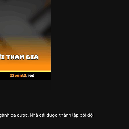
gành cá cược. Nhà cái được thành lập bởi đội