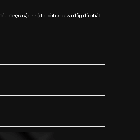
u đều được cập nhật chính xác và đầy đủ nhất