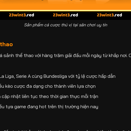
Sản phẩm cá cược thú vị tại sân chơi uy tín
 thao
á sảnh thể thao với hàng trăm giải đấu mỗi ngày từ khắp nơi.
 Liga, Serie A cùng Bundesliga với tỷ lệ cược hấp dẫn
iều kèo cược đa dạng cho thành viên lựa chọn
 cập nhật liên tục theo thời gian thực mỗi trận
u tựa game đang hot trên thị trường hiện nay