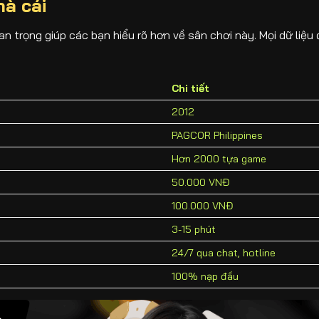
hà cái
n trọng giúp các bạn hiểu rõ hơn về sân chơi này. Mọi dữ liệ
Chi tiết
2012
PAGCOR Philippines
Hơn 2000 tựa game
50.000 VNĐ
100.000 VNĐ
3-15 phút
24/7 qua chat, hotline
100% nạp đầu