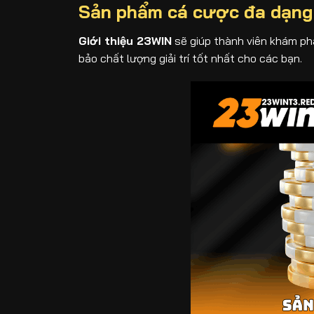
Sản phẩm cá cược đa dạng 
Giới thiệu 23WIN
sẽ giúp thành viên khám ph
bảo chất lượng giải trí tốt nhất cho các bạn.