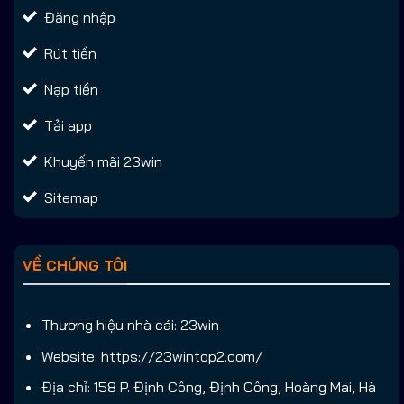
Đăng nhập
Rút tiền
Nạp tiền
Tải app
Khuyến mãi 23win
Sitemap
VỀ CHÚNG TÔI
Thương hiệu nhà cái: 23win
Website: https://23wintop2.com/
Địa chỉ: 158 P. Định Công, Định Công, Hoàng Mai, Hà