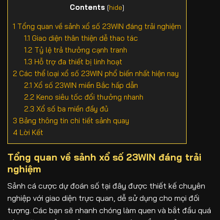
Contents
[
hide
]
1
Tổng quan về sảnh xổ số 23WIN đáng trải nghiệm
1.1
Giao diện thân thiện dễ thao tác
1.2
Tỷ lệ trả thưởng cạnh tranh
1.3
Hỗ trợ đa thiết bị linh hoạt
2
Các thể loại xổ số 23WIN phổ biến nhất hiện nay
2.1
Xổ số 23WIN miền Bắc hấp dẫn
2.2
Keno siêu tốc đổi thưởng nhanh
2.3
Xổ số ba miền đầy đủ
3
Bảng thông tin chi tiết sảnh quay
4
Lời Kết
Tổng quan về sảnh xổ số 23WIN đáng trải
nghiệm
Sảnh cá cược dự đoán số tại đây được thiết kế chuyên
nghiệp với giao diện trực quan, dễ sử dụng cho mọi đối
tượng. Các bạn sẽ nhanh chóng làm quen và bắt đầu quá