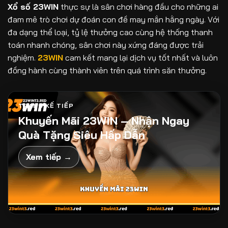
Xổ số 23WIN
thực sự là sân chơi hàng đầu cho những ai
đam mê trò chơi dự đoán con đề may mắn hằng ngày. Với
đa dạng thể loại, tỷ lệ thưởng cao cùng hệ thống thanh
toán nhanh chóng, sân chơi này xứng đáng được trải
nghiệm.
23WIN
cam kết mang lại dịch vụ tốt nhất và luôn
đồng hành cùng thành viên trên quá trình săn thưởng.
TRANG KẾ TIẾP
Khuyến Mãi 23WIN – Nhận Ngay
Quà Tặng Siêu Hấp Dẫn
Xem tiếp →