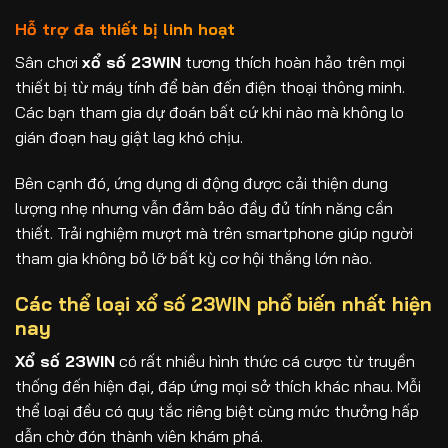
Hỗ trợ đa thiết bị linh hoạt
Sân chơi
xổ số 23WIN
tương thích hoàn hảo trên mọi
thiết bị từ máy tính để bàn đến điện thoại thông minh.
Các bạn tham gia dự đoán bất cứ khi nào mà không lo
gián đoạn hay giật lag khó chịu.
Bên cạnh đó, ứng dụng di động được cải thiện dung
lượng nhẹ nhưng vẫn đảm bảo đầy đủ tính năng cần
thiết. Trải nghiệm mượt mà trên smartphone giúp người
tham gia không bỏ lỡ bất kỳ cơ hội thắng lớn nào.
Các thể loại xổ số 23WIN phổ biến nhất hiện
nay
Xổ số 23WIN
có rất nhiều hình thức cá cược từ truyền
thống đến hiện đại, đáp ứng mọi sở thích khác nhau. Mỗi
thể loại đều có quy tắc riêng biệt cùng mức thưởng hấp
dẫn chờ đón thành viên khám phá.