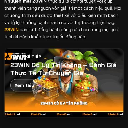
Khuyến mãi 23WIN
thực sự là cơ hội tuyệt vời giúp
thành viên tăng nguồn vốn giải trí một cách hiệu quả. Mỗi
chương trình đều được thiết kế với điều kiện minh bạch
và tỷ lệ thưởng cạnh tranh so với thị trường hiện nay.
23WIN
cam kết đồng hành cùng các bạn trong mọi quá
trình khoảnh khắc trực tuyến đẳng cấp.
TRANG KẾ TIẾP
23WIN Có Uy Tín Không – Đánh Giá
Thực Tế Từ Chuyên Gia
Xem tiếp →