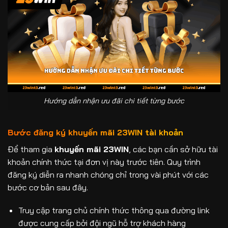
Hướng dẫn nhận ưu đãi chi tiết từng bước
Bước đăng ký khuyến mãi 23WIN tài khoản
Để tham gia
khuyến mãi 23WIN
, các bạn cần sở hữu tài
khoản chính thức tại đơn vị này trước tiên. Quy trình
đăng ký diễn ra nhanh chóng chỉ trong vài phút với các
bước cơ bản sau đây.
Truy cập trang chủ chính thức thông qua đường link
được cung cấp bởi đội ngũ hỗ trợ khách hàng