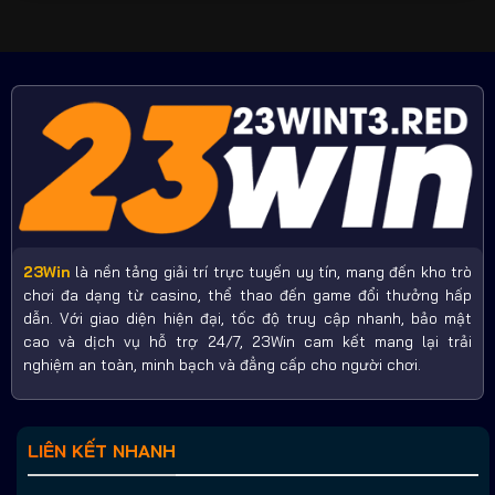
23Win
là nền tảng giải trí trực tuyến uy tín, mang đến kho trò
chơi đa dạng từ casino, thể thao đến game đổi thưởng hấp
dẫn. Với giao diện hiện đại, tốc độ truy cập nhanh, bảo mật
cao và dịch vụ hỗ trợ 24/7, 23Win cam kết mang lại trải
nghiệm an toàn, minh bạch và đẳng cấp cho người chơi.
LIÊN KẾT NHANH