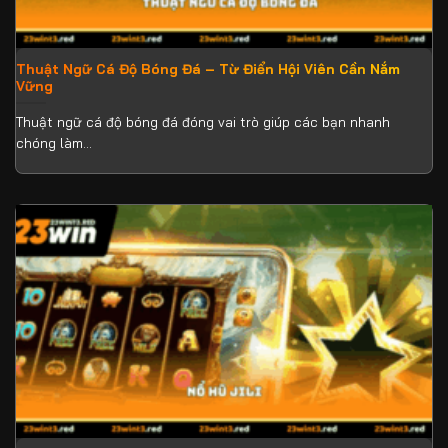
Thuật Ngữ Cá Độ Bóng Đá – Từ Điển Hội Viên Cần Nắm
Vững
Thuật ngữ cá độ bóng đá đóng vai trò giúp các bạn nhanh
chóng làm...