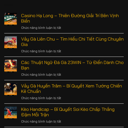
Casino Hạ Long – Thiên Đường Giải Trí Bên Vịnh
Biển
Chức năng bình luận bị tắt
ở
Casino
Hạ
Vảy Gà Liên Chu – Tìm Hiểu Chi Tiết Cùng Chuyên
Long
Gia
–
Chức năng bình luận bị tắt
ở
Thiên
Vảy
Đường
Gà
Các Thuật Ngữ Đá Gà 23WIN – Từ Điển Dành Cho
Giải
Liên
Trí
Bạn
Chu
Bên
Chức năng bình luận bị tắt
ở
–
Vịnh
Các
Tìm
Biển
Thuật
Vảy Gà Huyền Trâm – Bí Quyết Xem Tướng Chiến
Hiểu
Ngữ
Chi
Kê Chuẩn
Đá
Tiết
Chức năng bình luận bị tắt
ở
Gà
Cùng
Vảy
23WIN
Chuyên
Gà
Kèo Handicap – Bí Quyết Soi Kèo Chấp Thắng
–
Gia
Huyền
Từ
Đậm Mỗi Trận
Trâm
Điển
Chức năng bình luận bị tắt
ở
–
Dành
Kèo
Bí
Cho