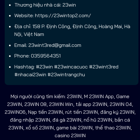
Thương hiệu nhà cái: 23win
Website: https://23wintop2.com/
Địa chỉ: 158 P. Định Công, Định Công, Hoàng Mai, Hà
Nội, Việt Nam
Email:
23wint3red@gmail.com
Phone: 0359564351
Hashtag: #23win #23wincacuoc #23wint3red
#nhacai23win #23wintrangchu
Mọi người cũng tìm kiếm: 23WIN, M 23WIN App, Game
23WIN, 23WIN 08, 23WIN Win, tải app 23WIN, 23WIN 04,
23WIN06, Nạp tiền 23WIN, rút tiền 23WIN, đăng ký 23WIN,
đăng nhập 23WIN, đá gà 23WIN, nổ hũ 23WIN, bắn cá
23WIN, xổ số 23WIN, game bài 23WIN, thể thao 23WIN,
casino 23WIN