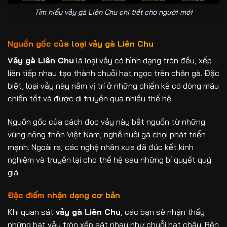
Tìm hiểu vảy gà Liên Chu chi tiết cho người mới
Nguồn gốc của loại vảy gà Liên Chu
Vảy gà Liên Chu
là loại vảy có hình dạng tròn đều, xếp
liên tiếp nhau tạo thành chuỗi hạt ngọc trên chân gà. Đặc
biệt, loại vảy này nằm vị trí ở những chiến kê có dòng máu
chiến tốt và được di truyền qua nhiều thế hệ.
Nguồn gốc của cách đọc vảy này bắt nguồn từ những
vùng nông thôn Việt Nam, nghề nuôi gà chọi phát triển
mạnh. Ngoài ra, các nghệ nhân xưa đã đúc kết kinh
nghiệm và truyền lại cho thế hệ sau những bí quyết quý
giá.
Đặc điểm nhận dạng cơ bản
Khi quan sát
vảy gà Liên Chu
, các bạn sẽ nhận thấy
những hạt vảy tròn xếp sát nhau như chuỗi hạt châu. Bên