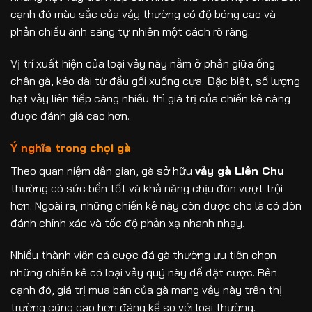
cạnh đó màu sắc của vảy thường có độ bóng cao và
phản chiếu ánh sáng tự nhiên một cách rõ ràng.
Vị trí xuất hiện của loại vảy này nằm ở phần giữa ống
chân gà, kéo dài từ đầu gối xuống cựa. Đặc biệt, số lượng
hạt vảy liên tiếp càng nhiều thì giá trị của chiến kê càng
được đánh giá cao hơn.
Ý nghĩa trong chọi gà
Theo quan niệm dân gian, gà sở hữu
vảy gà Liên Chu
thường có sức bền tốt và khả năng chịu đòn vượt trội
hơn. Ngoài ra, những chiến kê này còn được cho là có đòn
đánh chính xác và tốc độ phản xạ nhanh nhạy.
Nhiều thành viên cá cược đá gà thường ưu tiên chọn
những chiến kê có loại vảy quý này để đặt cược. Bên
cạnh đó, giá trị mua bán của gà mang vảy này trên thị
trường cũng cao hơn đáng kể so với loại thường.