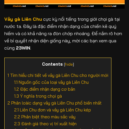
Vảy gà Liên Chu
cực kỳ nổi tiếng trong giới chọi gà tại
nước ta. Đây là đặc điểm nhận dạng của chiến kê quý
hiếm và có khả năng ra đòn chớp nhoáng. Để nắm rõ hơn
về bí quyết nhận diện giống này, mời các bạn xem qua
cùng
23WIN
.
Contents
[
hide
]
1
Tìm hiểu chi tiết về vảy gà Liên Chu cho người mới
1.1
Nguồn gốc của loại vảy gà Liên Chu
1.2
Đặc điểm nhận dạng cơ bản
1.3
Ý nghĩa trong chọi gà
2
Phân loàic dạng vảy gà Liên Chu phổ biến nhất
2.1
Liên Chu đơn và vảy gà Liên Chu kép
2.2
Phân biệt theo màu sắc vảy
2.3
Đánh giá theo vị trí xuất hiện