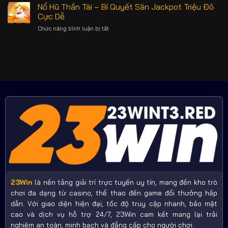
Hũ
Nổ Hũ Thần Tài – Bí Quyết Săn Jackpot Triệu Đô
–
Trận
JILI
Từ
Cực Dễ
–
Điển
Chức năng bình luận bị tắt
ở
Bí
Hội
Nổ
Quyết
Viên
Hũ
Săn
Cần
Thần
Jackpot
Nắm
Tài
Triệu
Vững
–
Đô
Bí
Cùng
Quyết
23WIN
Săn
Jackpot
Triệu
Đô
Cực
Dễ
23Win
là nền tảng giải trí trực tuyến uy tín, mang đến kho trò
chơi đa dạng từ casino, thể thao đến game đổi thưởng hấp
dẫn. Với giao diện hiện đại, tốc độ truy cập nhanh, bảo mật
cao và dịch vụ hỗ trợ 24/7, 23Win cam kết mang lại trải
nghiệm an toàn, minh bạch và đẳng cấp cho người chơi.