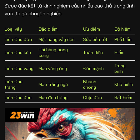
được đúc kết từ kinh nghiệm của nhiều cao thủ trong lĩnh
vực đá gà chuyên nghiệp.
Loại vảy
Đặc điểm
Ưu điểm
Độ hiếm
Liên Chu đơn
Một hàng vảy dọc
Sức bền tốt
Phổ biến
Hai hàng song
Liên Chu kép
Toàn diện
Hiếm
song
Trung
Liên Chu vàng
Màu vàng óng
Đòn mạnh
bình
Liên Chu
Nhanh
Màu trắng ngà
Khá hiếm
trắng
chóng
Liên Chu đen
Màu đen bóng
Chịu đòn
Rất hiếm