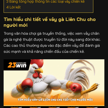
3
Bảng tổng hợp thông tin các loại vảy chiến kê
4
Lời kết
Tìm hiểu chi tiết về vảy gà Liên Chu cho
người mới
Trong văn hóa chọi gà truyền thống, việc xem vảy chân
gà là nghệ thuật được truyền từ đời này sang đời khác.
Các cao thủ thường dựa vào đặc điểm vảy để đánh giá
sức mạnh và khả năng chiến đấu của chiến kê.