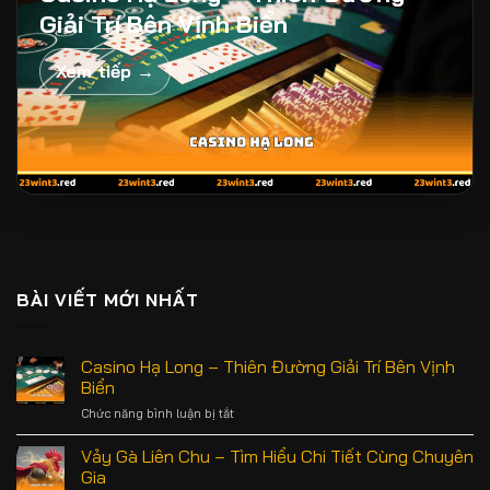
Giải Trí Bên Vịnh Biển
Xem tiếp →
BÀI VIẾT MỚI NHẤT
Casino Hạ Long – Thiên Đường Giải Trí Bên Vịnh
Biển
Chức năng bình luận bị tắt
ở
Casino
Hạ
Vảy Gà Liên Chu – Tìm Hiểu Chi Tiết Cùng Chuyên
Long
Gia
–