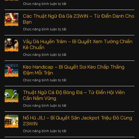
Chức năng bình luận bị tắt
ở
Thiên
Vảy
Đường
Gà
Các Thuật Ngữ Đá Gà 23WIN – Từ Điển Dành Cho
Giải
Liên
Trí
Bạn
Chu
Bên
Chức năng bình luận bị tắt
ở
–
Vịnh
Các
Tìm
Biển
Thuật
Vảy Gà Huyền Trâm – Bí Quyết Xem Tướng Chiến
Hiểu
Ngữ
Chi
Kê Chuẩn
Đá
Tiết
Chức năng bình luận bị tắt
ở
Gà
Cùng
Vảy
23WIN
Chuyên
Gà
Kèo Handicap – Bí Quyết Soi Kèo Chấp Thắng
–
Gia
Huyền
Từ
Đậm Mỗi Trận
Trâm
Điển
Chức năng bình luận bị tắt
ở
–
Dành
Kèo
Bí
Cho
Handicap
Thuật Ngữ Cá Độ Bóng Đá – Từ Điển Hội Viên
Quyết
Bạn
–
Xem
Cần Nắm Vững
Bí
Tướng
Chức năng bình luận bị tắt
ở
Quyết
Chiến
Thuật
Soi
Kê
Ngữ
Nổ Hũ JILI – Bí Quyết Săn Jackpot Triệu Đô Cùng
Kèo
Chuẩn
Cá
Chấp
23WIN
Độ
Thắng
Chức năng bình luận bị tắt
ở
Bóng
Đậm
Nổ
Đá
Mỗi