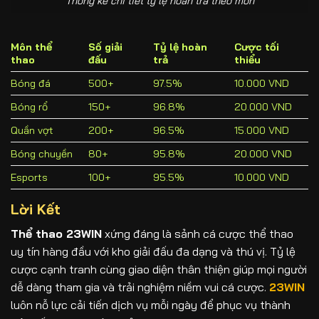
Thống kê chi tiết tỷ lệ hoàn trả theo môn
Môn thể
Số giải
Tỷ lệ hoàn
Cược tối
thao
đấu
trả
thiểu
Bóng đá
500+
97.5%
10.000 VND
Bóng rổ
150+
96.8%
20.000 VND
Quần vợt
200+
96.5%
15.000 VND
Bóng chuyền
80+
95.8%
20.000 VND
Esports
100+
95.5%
10.000 VND
Lời Kết
Thể thao 23WIN
xứng đáng là sảnh cá cược thể thao
uy tín hàng đầu với kho giải đấu đa dạng và thú vị. Tỷ lệ
cược cạnh tranh cùng giao diện thân thiện giúp mọi người
dễ dàng tham gia và trải nghiệm niềm vui cá cược.
23WIN
luôn nỗ lực cải tiến dịch vụ mỗi ngày để phục vụ thành