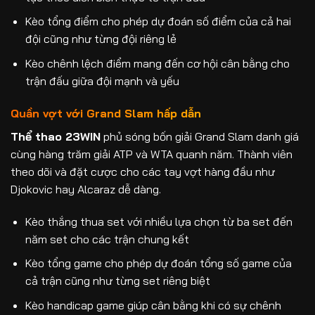
Kèo tổng điểm cho phép dự đoán số điểm của cả hai
đội cũng như từng đội riêng lẻ
Kèo chênh lệch điểm mang đến cơ hội cân bằng cho
trận đấu giữa đội mạnh và yếu
Quần vợt với Grand Slam hấp dẫn
Thể thao 23WIN
phủ sóng bốn giải Grand Slam danh giá
cùng hàng trăm giải ATP và WTA quanh năm. Thành viên
theo dõi và đặt cược cho các tay vợt hàng đầu như
Djokovic hay Alcaraz dễ dàng.
Kèo thắng thua set với nhiều lựa chọn từ ba set đến
năm set cho các trận chung kết
Kèo tổng game cho phép dự đoán tổng số game của
cả trận cũng như từng set riêng biệt
Kèo handicap game giúp cân bằng khi có sự chênh