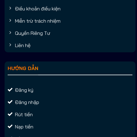
Điều khoản điều kiện
Miễn trừ trách nhiệm
Quyền Riêng Tư
Liên hệ
HƯỚNG DẪN
Đăng ký
Đăng nhập
Rút tiền
Nạp tiền