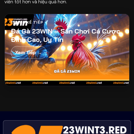
viên tốt hơn và hiệu quả hơn.
TRANG KẾ TIẾP
Đá Gà 23WIN – Sân Chơi Cá Cược
Đỉnh Cao, Uy Tín
Xem tiếp →