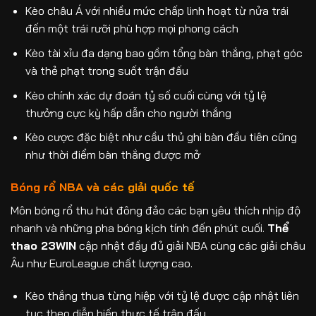
Kèo châu Á với nhiều mức chấp linh hoạt từ nửa trái
đến một trái rưỡi phù hợp mọi phong cách
Kèo tài xỉu đa dạng bao gồm tổng bàn thắng, phạt góc
và thẻ phạt trong suốt trận đấu
Kèo chính xác dự đoán tỷ số cuối cùng với tỷ lệ
thưởng cực kỳ hấp dẫn cho người thắng
Kèo cược đặc biệt như cầu thủ ghi bàn đầu tiên cũng
như thời điểm bàn thắng được mở
Bóng rổ NBA và các giải quốc tế
Môn bóng rổ thu hút đông đảo các bạn yêu thích nhịp độ
nhanh và những pha bóng kịch tính đến phút cuối.
Thể
thao 23WIN
cập nhật đầy đủ giải NBA cùng các giải châu
Âu như EuroLeague chất lượng cao.
Kèo thắng thua từng hiệp với tỷ lệ được cập nhật liên
tục theo diễn biến thực tế trận đấu