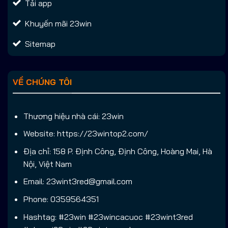
Tải app
Khuyến mãi 23win
Sitemap
VỀ CHÚNG TÔI
Thương hiệu nhà cái: 23win
Website: https://23wintop2.com/
Địa chỉ: 158 P. Định Công, Định Công, Hoàng Mai, Hà
Nội, Việt Nam
Email:
23wint3red@gmail.com
Phone: 0359564351
Hashtag: #23win #23wincacuoc #23wint3red