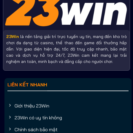
23Win
là nền tảng giải trí trực tuyến uy tín, mang đến kho trò
chơi đa dạng từ casino, thể thao đến game đổi thưởng hấp
dẫn. Với giao diện hiện đại, tốc độ truy cập nhanh, bảo mật
cao và dịch vụ hỗ trợ 24/7, 23Win cam kết mang lại trải
nghiệm an toàn, minh bạch và đẳng cấp cho người chơi.
LIÊN KẾT NHANH
Giới thiệu 23Win
23Win có uy tín không
Chính sách bảo mật