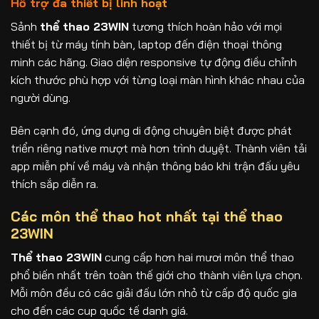
Hỗ trợ đa thiết bị linh hoạt
Sảnh
thể thao 23WIN
tương thích hoàn hảo với mọi
thiết bị từ máy tính bàn, laptop đến điện thoại thông
minh các hãng. Giao diện responsive tự động điều chỉnh
kích thước phù hợp với từng loại màn hình khác nhau của
người dùng.
Bên cạnh đó, ứng dụng di động chuyên biệt được phát
triển riêng native mượt mà hơn trình duyệt. Thành viên tải
app miễn phí về máy và nhận thông báo khi trận đấu yêu
thích sắp diễn ra.
Các môn thể thao hot nhất tại thể thao
23WIN
Thể thao 23WIN
cung cấp hơn hai mươi môn thể thao
phổ biến nhất trên toàn thế giới cho thành viên lựa chọn.
Mỗi môn đều có các giải đấu lớn nhỏ từ cấp độ quốc gia
cho đến các cup quốc tế danh giá.