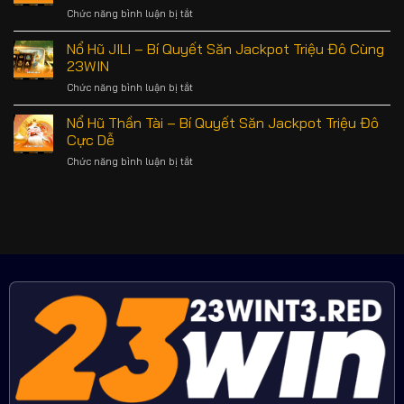
Bí
Tướng
Chức năng bình luận bị tắt
ở
Quyết
Chiến
Thuật
Soi
Kê
Ngữ
Nổ Hũ JILI – Bí Quyết Săn Jackpot Triệu Đô Cùng
Kèo
Chuẩn
Cá
Chấp
23WIN
Độ
Thắng
Chức năng bình luận bị tắt
ở
Bóng
Đậm
Nổ
Đá
Mỗi
Hũ
Nổ Hũ Thần Tài – Bí Quyết Săn Jackpot Triệu Đô
–
Trận
JILI
Từ
Cực Dễ
–
Điển
Chức năng bình luận bị tắt
ở
Bí
Hội
Nổ
Quyết
Viên
Hũ
Săn
Cần
Thần
Jackpot
Nắm
Tài
Triệu
Vững
–
Đô
Bí
Cùng
Quyết
23WIN
Săn
Jackpot
Triệu
Đô
Cực
Dễ