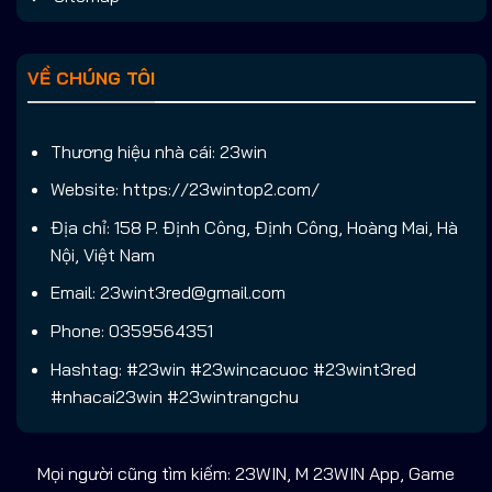
VỀ CHÚNG TÔI
Thương hiệu nhà cái: 23win
Website: https://23wintop2.com/
Địa chỉ: 158 P. Định Công, Định Công, Hoàng Mai, Hà
Nội, Việt Nam
Email:
23wint3red@gmail.com
Phone: 0359564351
Hashtag: #23win #23wincacuoc #23wint3red
#nhacai23win #23wintrangchu
Mọi người cũng tìm kiếm: 23WIN, M 23WIN App, Game