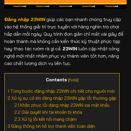
Đăng nhập 23WIN
giúp các bạn nhanh chóng truy cập
vào hệ thống giải trí trực tuyến với hàng nghìn trò chơi
hấp dẫn mỗi ngày. Quy trình đơn giản chỉ mất vài giây để
hoàn thành mà không cần kiến thức kỹ thuật phức tạp
hay thao tác rườm rà gì cả.
23WIN
luôn cập nhật công
nghệ mới nhất nhằm phục vụ thành viên tốt hơn, nâng
cao chất lượng dịch vụ liên tục.
Contents
[
hide
]
1
Từng bước đăng nhập 23WIN chi tiết cho người mới
2
Xử lý sự cố khi đăng nhập 23WIN gặp lỗi thường gặp
2.1
Khắc phục lỗi đăng nhập 23WIN sai mật khẩu
2.2
Giải quyết khi tài khoản bị khóa
2.3
Xử lý lỗi kết nối mạng chậm
3
Bảng thông tin hỗ trợ thành viên toàn diện