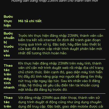
Hướng dẫn đăng nhập 23WIN dành cho thành viên mới
Bước
thực
Mô tả chi tiết
hiện
Bước
Trước khi thực hiện đăng nhập 23WIN, thành viên cần
chuẩn
kiểm tra kết nối internet ổn định để tránh gián đoạn
bị
trong quá trình xử lý. Đặc biệt, hãy đảm bảo thiết bị
trước
của bạn đã được cập nhật trình duyệt phiên bản mới
khi
nhất để tương thích hoàn hảo.
vào
Khi thực hiện đăng nhập 23WIN trên máy tính, thành
Thao
viên chỉ cần mở trình duyệt web rồi nhập địa chỉ trang
tác
chủ chính thức. Bên cạnh đó, giao diện máy tính hiển
trên
thị đầy đủ tính năng giúp mọi người dễ dàng tìm thấy
máy
nút truy cập ngay lập tức. Sau khi nhấn vào ô đăng
tính
nhập, hệ thống sẽ yêu cầu điền tên tài khoản cùng
nhanh
mật khẩu đã đăng ký trước đó.
Thao
Với đăng nhập 23WIN qua điện thoại, thành viên sử
tác
dụng trình duyệt di động cũng như ứng dụng chuyên
trên
dụng để truy cập. Đặc biệt, giao diện mobile được cải