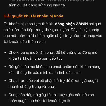
trình duyệt đang sử dụng hiện tại
Giải quyết khi tài khoản bị khóa
Tài khoản bị khóa tạm thời khi
đăng nhập 23WIN
sai quá
nhiều lần liên tiếp trong thời gian ngắn. Đây là biện pháp
bảo mật cần thiết nhằm ngăn chặn truy cập trái phép vào
tài khoản của thành viên.
Chờ khoảng mười lăm phút để hệ thống tự động mở
khóa tài khoản cho bạn tiếp tục
Gửi yêu cầu mở khóa qua email chăm sóc khách hàng
kèm thông tin xác minh danh tính của mình
Chat trực tiếp với bộ phận hỗ trợ để được giải quyết
nhanh chóng trong vài phút
Cung cấp đầy đủ giấy tờ khi được yêu cầu để xác
nhận quyền sở hữu tài khoản hợp lệ